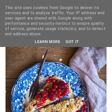
This site uses cookies from Google to deliver its
services and to analyze traffic. Your IP address and
user-agent are shared with Google along with
performance and security metrics to ensure quality
of service, generate usage statistics, and to detect
pokazywanie postów oznaczonych etykietą
tarty słodkie i
and address abuse.
wytrawne
.
pokaż wszystkie posty
LEARN MORE
GOT IT