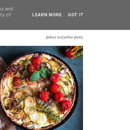
ss and
ty of
LEARN MORE
GOT IT
SZUKAJ
BLOG
PODRÓŻE
pokaż wszystkie posty