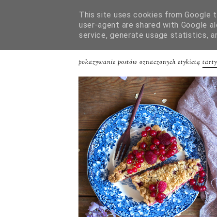
This site uses cookies from Google to
user-agent are shared with Google al
HOME
O MNIE
WSPÓŁPRACA
service, generate usage statistics, 
pokazywanie postów oznaczonych etykietą
tarty