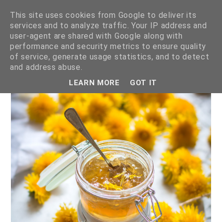
This site uses cookies from Google to deliver its
services and to analyze traffic. Your IP address and
user-agent are shared with Google along with
performance and security metrics to ensure quality
of service, generate usage statistics, and to detect
pokazywanie postów oznaczonych etykietą
przetwory
.
pokaż
and address abuse.
wszystkie posty
LEARN MORE
GOT IT