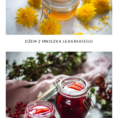
DŻEM Z MNISZKA LEKARSKIEGO