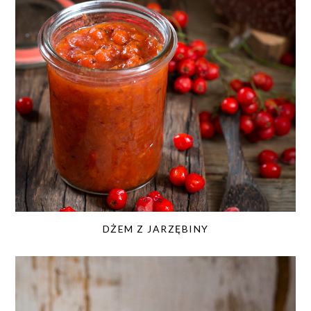
DŻEM Z JARZĘBINY