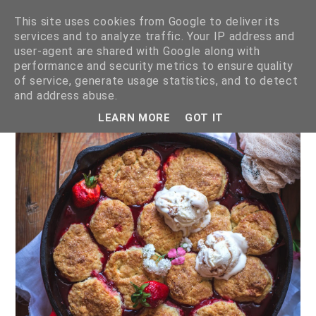
This site uses cookies from Google to deliver its
services and to analyze traffic. Your IP address and
user-agent are shared with Google along with
performance and security metrics to ensure quality
of service, generate usage statistics, and to detect
pokazywanie postów oznaczonych etykietą
desery
.
pokaż
and address abuse.
wszystkie posty
LEARN MORE
GOT IT