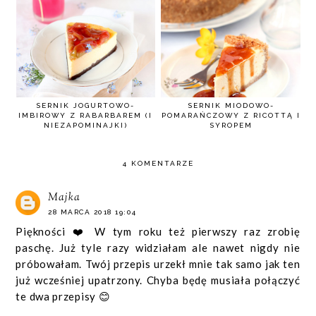
SERNIK JOGURTOWO-
SERNIK MIODOWO-
IMBIROWY Z RABARBAREM (I
POMARAŃCZOWY Z RICOTTĄ I
NIEZAPOMINAJKI)
SYROPEM
4 KOMENTARZE
Majka
28 MARCA 2018 19:04
Piękności ❤️ W tym roku też pierwszy raz zrobię
paschę. Już tyle razy widziałam ale nawet nigdy nie
próbowałam. Twój przepis urzekł mnie tak samo jak ten
już wcześniej upatrzony. Chyba będę musiała połączyć
te dwa przepisy 😊