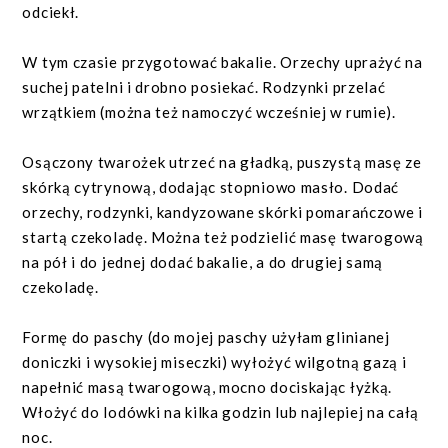
odciekł.
W tym czasie przygotować bakalie. Orzechy uprażyć na
suchej patelni i drobno posiekać. Rodzynki przelać
wrzątkiem (można też namoczyć wcześniej w rumie).
Osączony twarożek utrzeć na gładką, puszystą masę ze
skórką cytrynową, dodając stopniowo masło. Dodać
orzechy, rodzynki, kandyzowane skórki pomarańczowe i
startą czekoladę. Można też podzielić masę twarogową
na pół i do jednej dodać bakalie, a do drugiej samą
czekoladę.
Formę do paschy (do mojej paschy użyłam glinianej
doniczki i wysokiej miseczki) wyłożyć wilgotną gazą i
napełnić masą twarogową, mocno dociskając łyżką.
Włożyć do lodówki na kilka godzin lub najlepiej na całą
noc.