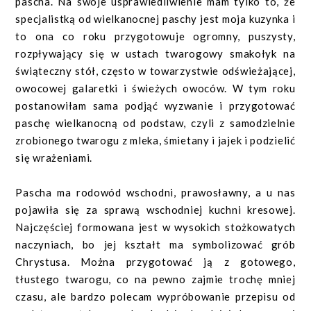
pascha. Na swoje usprawiedliwienie mam tylko to, że
specjalistką od wielkanocnej paschy jest moja kuzynka i
to ona co roku przygotowuje ogromny, puszysty,
rozpływający się w ustach twarogowy smakołyk na
świąteczny stół, często w towarzystwie odświeżającej,
owocowej galaretki i świeżych owoców. W tym roku
postanowiłam sama podjąć wyzwanie i przygotować
paschę wielkanocną od podstaw, czyli z samodzielnie
zrobionego twarogu z mleka, śmietany i jajek i podzielić
się wrażeniami.
Pascha ma rodowód wschodni, prawosławny, a u nas
pojawiła się za sprawą wschodniej kuchni kresowej.
Najczęściej formowana jest w wysokich stożkowatych
naczyniach, bo jej kształt ma symbolizować grób
Chrystusa. Można przygotować ją z gotowego,
tłustego twarogu, co na pewno zajmie trochę mniej
czasu, ale bardzo polecam wypróbowanie przepisu od