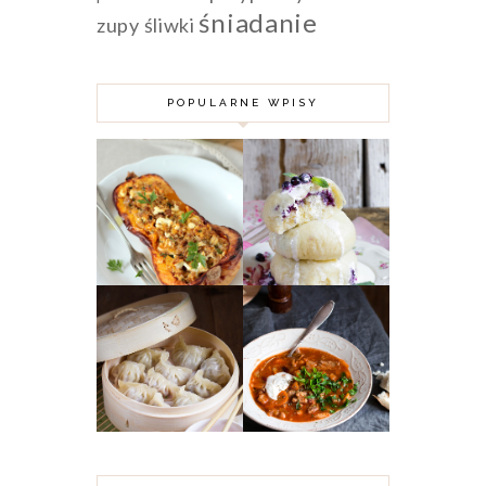
śniadanie
zupy
śliwki
POPULARNE WPISY
DYNIA PIŻMOWA
FASZEROWANA
MIĘSEM
PAMPUCHY Z
MIELONYM,
JAGODAMI
KUSKUSEM I
FETĄ
KARMUSZKA -
CHIŃSKIE
ZUPA GULASZOWA
PIEROŻKI DIM
Z WARMII I
SUM Z MIĘSEM
MAZUR