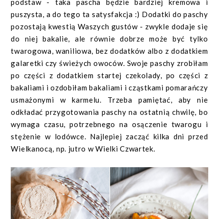
podstaw - taka pascha będzie bardziej kremowa i
puszysta, a do tego ta satysfakcja :) Dodatki do paschy
pozostają kwestią Waszych gustów - zwykle dodaje się
do niej bakalie, ale równie dobrze może być tylko
twarogowa, waniliowa, bez dodatków albo z dodatkiem
galaretki czy świeżych owoców. Swoje paschy zrobiłam
po części z dodatkiem startej czekolady, po części z
bakaliami i ozdobiłam bakaliami i cząstkami pomarańczy
usmażonymi w karmelu. Trzeba pamiętać, aby nie
odkładać przygotowania paschy na ostatnią chwilę, bo
wymaga czasu, potrzebnego na osączenie twarogu i
stężenie w lodówce. Najlepiej zacząć kilka dni przed
Wielkanocą, np. jutro w Wielki Czwartek.