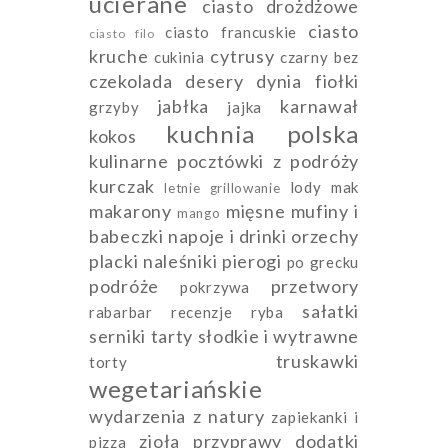
ucierane
ciasto drożdżowe
ciasto
ciasto francuskie
ciasto filo
kruche
cytrusy
cukinia
czarny bez
czekolada
desery
dynia
fiołki
jabłka
karnawał
grzyby
jajka
kuchnia polska
kokos
kulinarne pocztówki z podróży
kurczak
lody
mak
letnie grillowanie
makarony
mięsne
mufiny i
mango
babeczki
napoje i drinki
orzechy
placki naleśniki pierogi
po grecku
podróże
przetwory
pokrzywa
sałatki
rabarbar
recenzje
ryba
serniki
tarty słodkie i wytrawne
truskawki
torty
wegetariańskie
wydarzenia
z natury
zapiekanki i
zioła przyprawy dodatki
pizza