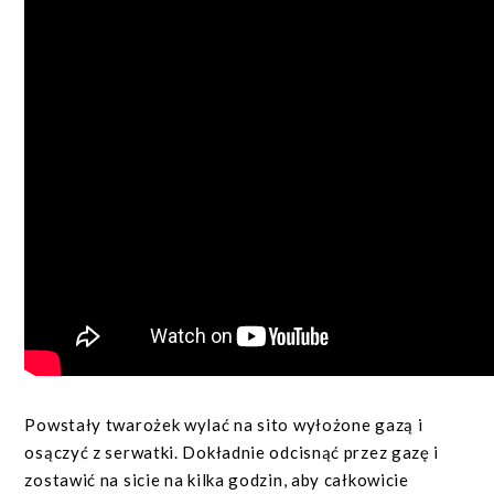
Powstały twarożek wylać na sito wyłożone gazą i
osączyć z serwatki. Dokładnie odcisnąć przez gazę i
zostawić na sicie na kilka godzin, aby całkowicie