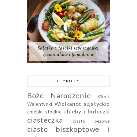
Sałatka z fasolki szparagowej,
ziemniaków i pomidorów
ETYKIETY
Boże Narodzenie
S'kott
Wielkanoc
azjatyckie
Walentynki
chleby i bułeczki
chlebki słodkie
ciasteczka
ciasto bezowe
ciasto biszkoptowe i