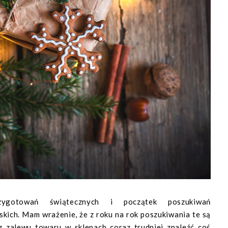
zygotowań świątecznych i początek poszukiwań
kich. Mam wrażenie, że z roku na rok poszukiwania te są
o z zalewu towaru w sklepach coraz trudniej znaleźć coś