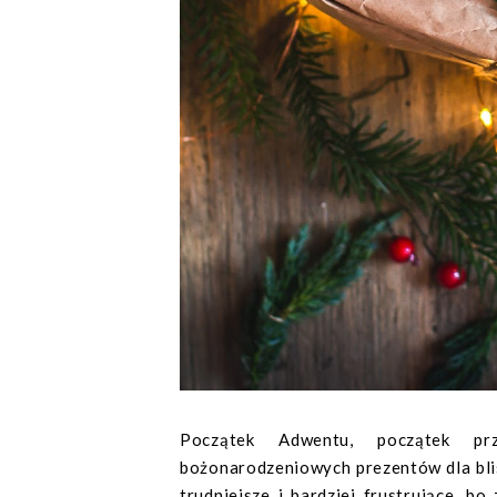
Początek Adwentu, początek pr
bożonarodzeniowych prezentów dla blis
trudniejsze i bardziej frustrujące, b