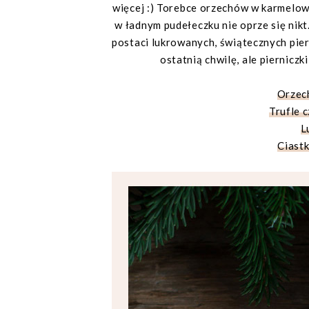
więcej :) Torebce orzechów w karmelowe
w ładnym pudełeczku nie oprze się nikt.
postaci lukrowanych, świątecznych pier
ostatnią chwilę, ale pierniczk
Orzec
Trufle
L
Ciastk