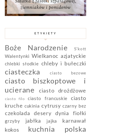
Sałatka z fasolki szparagowej,
ziemniaków i pomidorów
ETYKIETY
Boże Narodzenie
S'kott
Wielkanoc
azjatyckie
Walentynki
chleby i bułeczki
chlebki słodkie
ciasteczka
ciasto bezowe
ciasto biszkoptowe i
ucierane
ciasto drożdżowe
ciasto
ciasto francuskie
ciasto filo
kruche
cytrusy
cukinia
czarny bez
czekolada
desery
dynia
fiołki
jabłka
karnawał
grzyby
jajka
kuchnia polska
kokos