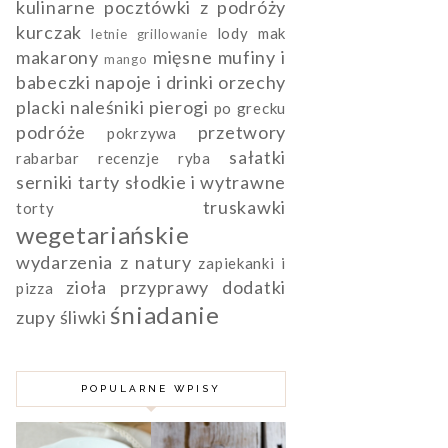
kulinarne pocztówki z podróży
kurczak
lody
mak
letnie grillowanie
makarony
mięsne
mufiny i
mango
babeczki
napoje i drinki
orzechy
placki naleśniki pierogi
po grecku
podróże
przetwory
pokrzywa
sałatki
rabarbar
recenzje
ryba
serniki
tarty słodkie i wytrawne
truskawki
torty
wegetariańskie
wydarzenia
z natury
zapiekanki i
zioła przyprawy dodatki
pizza
śniadanie
zupy
śliwki
POPULARNE WPISY