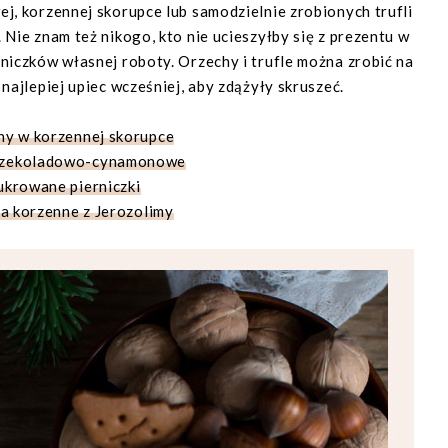
j, korzennej skorupce lub samodzielnie zrobionych trufli
 Nie znam też nikogo, kto nie ucieszyłby się z prezentu w
niczków własnej roboty. Orzechy i trufle można zrobić na
i najlepiej upiec wcześniej, aby zdążyły skruszeć.
hy w korzennej skorupce
 czekoladowo-cynamonowe
ukrowane pierniczki
a korzenne z Jerozolimy