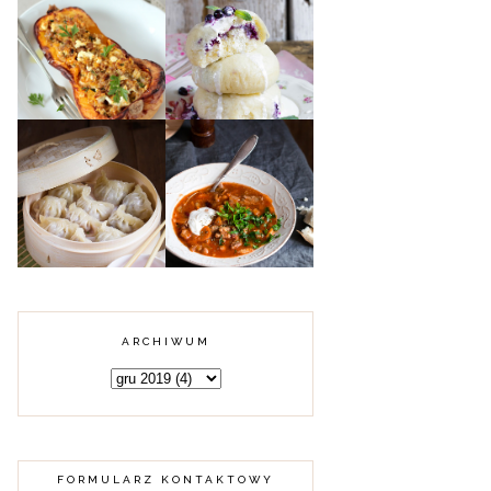
DYNIA PIŻMOWA
FASZEROWANA
MIĘSEM
PAMPUCHY Z
MIELONYM,
JAGODAMI
KUSKUSEM I
FETĄ
KARMUSZKA -
CHIŃSKIE
ZUPA GULASZOWA
PIEROŻKI DIM
Z WARMII I
SUM Z MIĘSEM
MAZUR
ARCHIWUM
FORMULARZ KONTAKTOWY