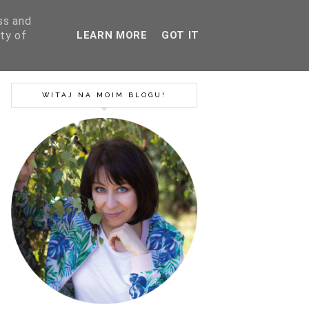
ss and
ty of
LEARN MORE
GOT IT
SZUKAJ
BLOG
PODRÓŻE
WITAJ NA MOIM BLOGU!