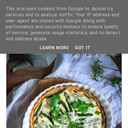
This site uses cookies from Google to deliver its
services and to analyze traffic. Your IP address and
user-agent are shared with Google along with
performance and security metrics to ensure quality
of service, generate usage statistics, and to detect
pokazywanie postów oznaczonych etykietą
szparagi
.
pokaż
and address abuse.
wszystkie posty
LEARN MORE
GOT IT