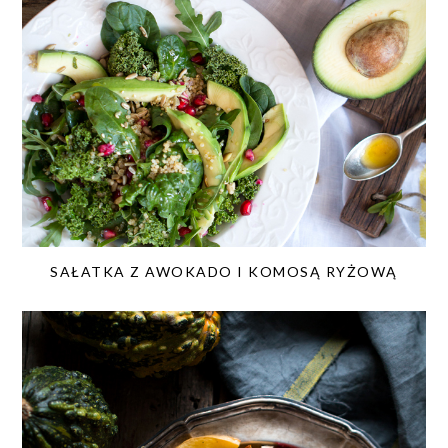
SAŁATKA Z AWOKADO I KOMOSĄ RYŻOWĄ