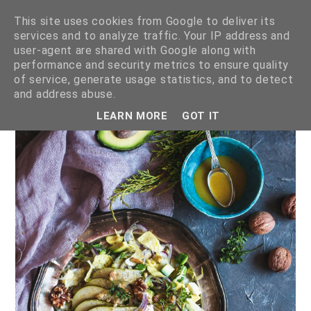
This site uses cookies from Google to deliver its
services and to analyze traffic. Your IP address and
user-agent are shared with Google along with
performance and security metrics to ensure quality
of service, generate usage statistics, and to detect
pokazywanie postów oznaczonych etykietą
sałatki
.
pokaż
and address abuse.
wszystkie posty
LEARN MORE
GOT IT