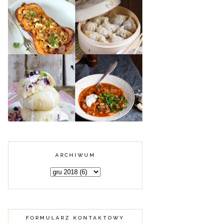
DYNIA PIŻMOWA
FASZEROWANA
CHIŃSKIE
MIĘSEM
PIEROŻKI DIM
MIELONYM,
SUM Z MIĘSEM
KUSKUSEM I
FETĄ
KARMUSZKA -
PAMPUCHY Z
ZUPA GULASZOWA
JAGODAMI
Z WARMII I
MAZUR
ARCHIWUM
FORMULARZ KONTAKTOWY