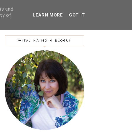
ss and
ty of
LEARN MORE
GOT IT
SZUKAJ
BLOG
PODRÓŻE
WITAJ NA MOIM BLOGU!