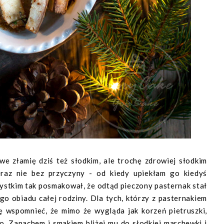
e złamię dziś też słodkim, ale trochę zdrowiej słodkim
eraz nie bez przyczyny - od kiedy upiekłam go kiedyś
ystkim tak posmakował, że odtąd pieczony pasternak stał
go obiadu całej rodziny. Dla tych, którzy z pasternakiem
zę wspomnieć, że mimo że wygląda jak korzeń pietruszki,
o. Zapachem i smakiem bliżej mu do słodkiej marchewki i