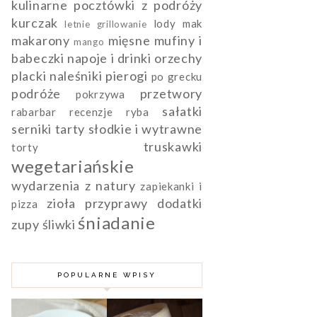
kulinarne pocztówki z podróży
kurczak
lody
mak
letnie grillowanie
makarony
mięsne
mufiny i
mango
babeczki
napoje i drinki
orzechy
placki naleśniki pierogi
po grecku
podróże
przetwory
pokrzywa
sałatki
rabarbar
recenzje
ryba
serniki
tarty słodkie i wytrawne
truskawki
torty
wegetariańskie
wydarzenia
z natury
zapiekanki i
zioła przyprawy dodatki
pizza
śniadanie
zupy
śliwki
POPULARNE WPISY