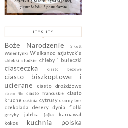
Sałatka z fasolki szparagowej,
ziemniaków i pomidorów
ETYKIETY
Boże Narodzenie
S'kott
Wielkanoc
azjatyckie
Walentynki
chleby i bułeczki
chlebki słodkie
ciasteczka
ciasto bezowe
ciasto biszkoptowe i
ucierane
ciasto drożdżowe
ciasto
ciasto francuskie
ciasto filo
kruche
cytrusy
cukinia
czarny bez
czekolada
desery
dynia
fiołki
jabłka
karnawał
grzyby
jajka
kuchnia polska
kokos