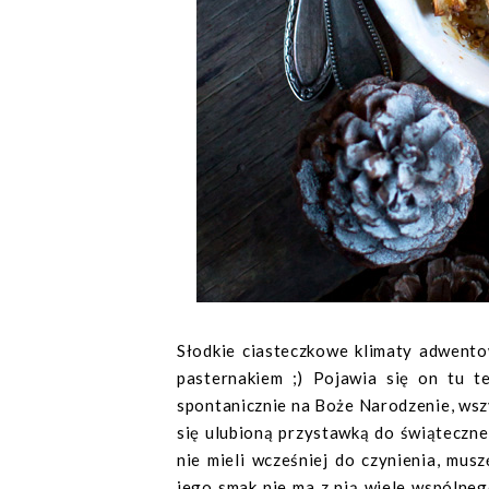
Słodkie ciasteczkowe klimaty adwentow
pasternakiem ;) Pojawia się on tu t
spontanicznie na Boże Narodzenie, wsz
się ulubioną przystawką do świąteczne
nie mieli wcześniej do czynienia, mus
jego smak nie ma z nią wiele wspólneg