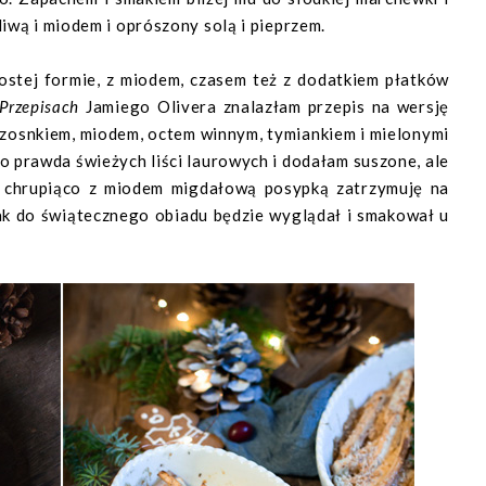
iwą i miodem i oprószony solą i pieprzem.
ostej formie, z miodem, czasem też z dodatkiem płatków
Przepisach
Jamiego Olivera znalazłam przepis na wersję
zosnkiem, miodem, octem winnym, tymiankiem i mielonymi
co prawda świeżych liści laurowych i dodałam suszone, ale
a chrupiąco z miodem migdałową posypką zatrzymuję na
ak do świątecznego obiadu będzie wyglądał i smakował u