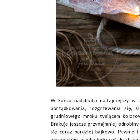
W końcu nadchodzi najfajniejszy w 
porządkowania, rozgrzewania się, sł
grudniowego mroku tysiącem kolorow
Brakuje jeszcze przynajmniej odrobiny
się coraz bardziej bajkowo. Pewnie i
pierniczków, a żeby było coś do chrup