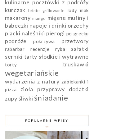
kulinarne pocztówki z podróży
kurczak
lody
mak
letnie grillowanie
makarony
mięsne
mufiny i
mango
babeczki
napoje i drinki
orzechy
placki naleśniki pierogi
po grecku
podróże
przetwory
pokrzywa
sałatki
rabarbar
recenzje
ryba
serniki
tarty słodkie i wytrawne
truskawki
torty
wegetariańskie
wydarzenia
z natury
zapiekanki i
zioła przyprawy dodatki
pizza
śniadanie
zupy
śliwki
POPULARNE WPISY