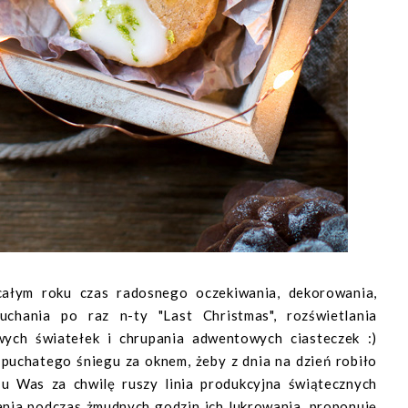
całym roku czas radosnego oczekiwania, dekorowania,
uchania po raz n-ty "Last Christmas", rozświetlania
ych światełek i chrupania adwentowych ciasteczek :)
 puchatego śniegu za oknem, żeby z dnia na dzień robiło
 u Was za chwilę ruszy linia produkcyjna świątecznych
ania podczas żmudnych godzin ich lukrowania, proponuję