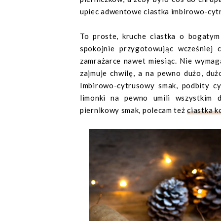
upiec adwentowe ciastka imbirowo-cyt
To proste, kruche ciastka o bogatym
spokojnie przygotowując wcześniej 
zamrażarce nawet miesiąc. Nie wymaga
zajmuje chwilę, a na pewno dużo, duż
Imbirowo-cytrusowy smak, podbity cy
limonki na pewno umili wszystkim dł
piernikowy smak, polecam też
ciastka k