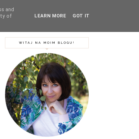
ss and
ty of
LEARN MORE
GOT IT
SZUKAJ
BLOG
PODRÓŻE
WITAJ NA MOIM BLOGU!