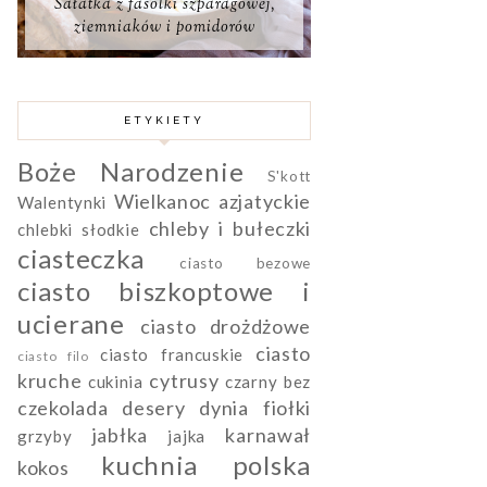
Sałatka z fasolki szparagowej,
ziemniaków i pomidorów
ETYKIETY
Boże Narodzenie
S'kott
Wielkanoc
azjatyckie
Walentynki
chleby i bułeczki
chlebki słodkie
ciasteczka
ciasto bezowe
ciasto biszkoptowe i
ucierane
ciasto drożdżowe
ciasto
ciasto francuskie
ciasto filo
kruche
cytrusy
cukinia
czarny bez
czekolada
desery
dynia
fiołki
jabłka
karnawał
grzyby
jajka
kuchnia polska
kokos