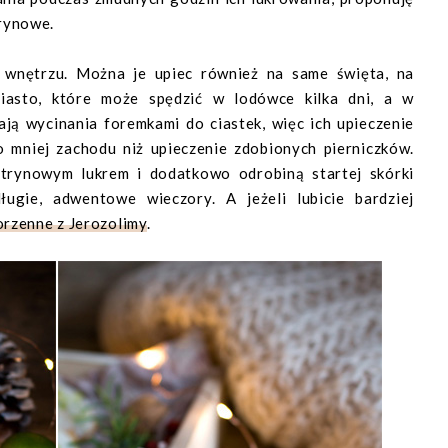
rynowe.
 wnętrzu. Można je upiec również na same święta, na
ciasto, które może spędzić w lodówce kilka dni, a w
ją wycinania foremkami do ciastek, więc ich upieczenie
o mniej zachodu niż upieczenie zdobionych pierniczków.
trynowym lukrem i dodatkowo odrobiną startej skórki
ugie, adwentowe wieczory. A jeżeli lubicie bardziej
orzenne z Jerozolimy
.