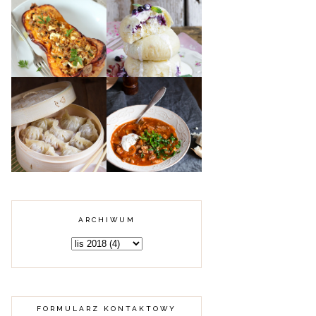
DYNIA PIŻMOWA
FASZEROWANA
MIĘSEM
PAMPUCHY Z
MIELONYM,
JAGODAMI
KUSKUSEM I
FETĄ
KARMUSZKA -
CHIŃSKIE
ZUPA GULASZOWA
PIEROŻKI DIM
Z WARMII I
SUM Z MIĘSEM
MAZUR
ARCHIWUM
FORMULARZ KONTAKTOWY