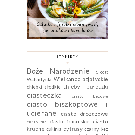
Sałatka z fasolki szparagowej,
ziemniaków i pomidorów
ETYKIETY
Boże Narodzenie
S'kott
Wielkanoc
azjatyckie
Walentynki
chleby i bułeczki
chlebki słodkie
ciasteczka
ciasto bezowe
ciasto biszkoptowe i
ucierane
ciasto drożdżowe
ciasto
ciasto francuskie
ciasto filo
kruche
cytrusy
cukinia
czarny bez