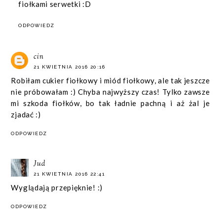
fiołkami serwetki :D
ODPOWIEDZ
cin
21 KWIETNIA 2016 20:16
Robiłam cukier fiołkowy i miód fiołkowy, ale tak jeszcze
nie próbowałam :) Chyba najwyższy czas! Tylko zawsze
mi szkoda fiołków, bo tak ładnie pachną i aż żal je
zjadać :)
ODPOWIEDZ
Jud
21 KWIETNIA 2016 22:41
Wyglądają przepięknie! :)
ODPOWIEDZ