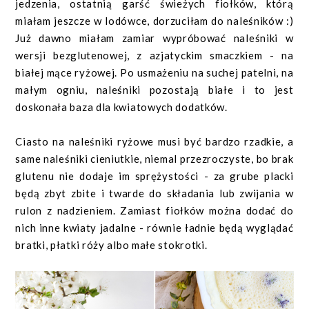
jedzenia, ostatnią garść świeżych fiołków, którą
miałam jeszcze w lodówce, dorzuciłam do naleśników :)
Już dawno miałam zamiar wypróbować naleśniki w
wersji bezglutenowej, z azjatyckim smaczkiem - na
białej mące ryżowej. Po usmażeniu na suchej patelni, na
małym ogniu, naleśniki pozostają białe i to jest
doskonała baza dla kwiatowych dodatków.
Ciasto na naleśniki ryżowe musi być bardzo rzadkie, a
same naleśniki cieniutkie, niemal przezroczyste, bo brak
glutenu nie dodaje im sprężystości - za grube placki
będą zbyt zbite i twarde do składania lub zwijania w
rulon z nadzieniem. Zamiast fiołków można dodać do
nich inne kwiaty jadalne - równie ładnie będą wyglądać
bratki, płatki róży albo małe stokrotki.