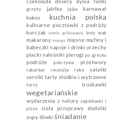
czekolada
desery
dynia
fiołki
jabłka
karnawał
grzyby
jajka
kuchnia polska
kokos
kulinarne pocztówki z podróży
kurczak
lody
mak
letnie grillowanie
makarony
mięsne
mufiny i
mango
babeczki
napoje i drinki
orzechy
placki naleśniki pierogi
po grecku
podróże
przetwory
pokrzywa
sałatki
rabarbar
recenzje
ryba
serniki
tarty słodkie i wytrawne
truskawki
torty
wegetariańskie
wydarzenia
z natury
zapiekanki i
zioła przyprawy dodatki
pizza
śniadanie
zupy
śliwki