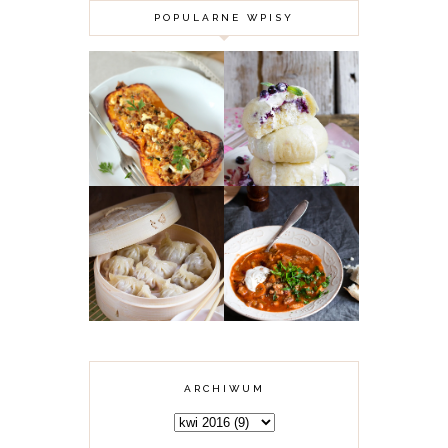
POPULARNE WPISY
DYNIA PIŻMOWA
FASZEROWANA
MIĘSEM
PAMPUCHY Z
MIELONYM,
JAGODAMI
KUSKUSEM I
FETĄ
KARMUSZKA -
CHIŃSKIE
ZUPA GULASZOWA
PIEROŻKI DIM
Z WARMII I
SUM Z MIĘSEM
MAZUR
ARCHIWUM