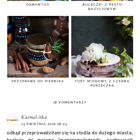
OSMANTUS
BUŁECZKI Z PESTO
BAZYLIOWYM
PRZYPRAWA DO PIERNIKA
TORT MIODOWY Z CZARNĄ
PORZECZKĄ
18 KOMENTARZY
Karmel-itka
13 KWIETNIA 2016 08:23
odkąd przeprowadziłam się na studia do dużego miasta,
brakuje mi mojego (maminego)ogrodu, pachnących