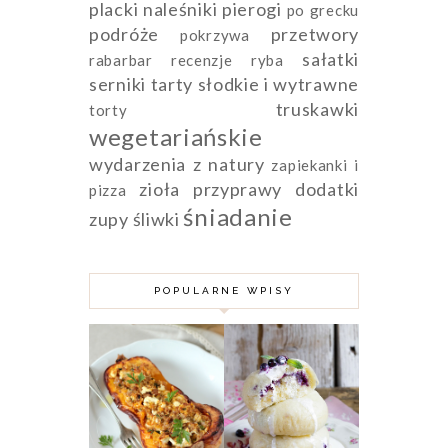
placki naleśniki pierogi
po grecku
podróże
przetwory
pokrzywa
sałatki
rabarbar
recenzje
ryba
serniki
tarty słodkie i wytrawne
truskawki
torty
wegetariańskie
wydarzenia
z natury
zapiekanki i
zioła przyprawy dodatki
pizza
śniadanie
zupy
śliwki
POPULARNE WPISY
DYNIA PIŻMOWA
FASZEROWANA
MIĘSEM
PAMPUCHY Z
MIELONYM,
JAGODAMI
KUSKUSEM I
FETĄ