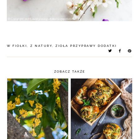
W
FIOŁKI
,
Z NATURY
,
ZIOŁA PRZYPRAWY DODATKI
ZOBACZ TAKŻE