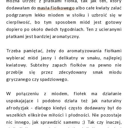
można utrzeć z płatkami fiołka, tak jak ten, który
dodawałam do
masła fiołkowego
albo całe kwiaty zalać
podgrzanym lekko miodem w słoiku i uzbroić się w
cierpliwość, bo tym sposobem miód jest gotowy
dopiero po około dwóch tygodniach. Ten z ucieranymi
płatkami jest bardziej aromatyczny.
Trzeba pamiętać, żeby do aromatyzowania fiołkami
wybierać miód jasny i delikatny w smaku, najlepiej
kwiatowy. Subtelny zapach fiołków na pewno nie
przebije się przez zdecydowany smak miodu
gryczanego czy spadziowego.
W połączeniu z miodem, fiołek ma działanie
uspokajające i podobno działa też jak naturalny
afrodyzjak - dlatego kiedyś często dodawany był do
wszelkich eliksirów miłości i płodności. Nie pozostaje
nic innego, jak sprawdzić samemu ;) Tak czy inaczej,