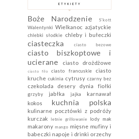
ETYKIETY
Boże Narodzenie
S'kott
Wielkanoc
azjatyckie
Walentynki
chleby i bułeczki
chlebki słodkie
ciasteczka
ciasto bezowe
ciasto biszkoptowe i
ucierane
ciasto drożdżowe
ciasto
ciasto francuskie
ciasto filo
kruche
cytrusy
cukinia
czarny bez
czekolada
desery
dynia
fiołki
jabłka
karnawał
grzyby
jajka
kuchnia polska
kokos
kulinarne pocztówki z podróży
kurczak
lody
mak
letnie grillowanie
makarony
mięsne
mufiny i
mango
babeczki
napoje i drinki
orzechy