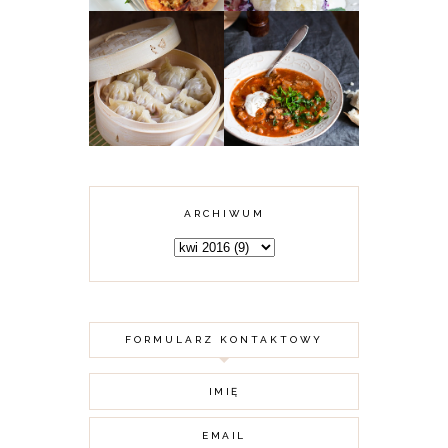
KARMUSZKA -
CHIŃSKIE
ZUPA GULASZOWA
PIEROŻKI DIM
Z WARMII I
SUM Z MIĘSEM
MAZUR
ARCHIWUM
FORMULARZ KONTAKTOWY