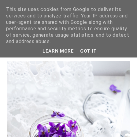
This site uses cookies from Google to deliver its
services and to analyze traffic. Your IP address and
user-agent are shared with Google along with
performance and security metrics to ensure quality
of service, generate usage statistics, and to detect
MIÓD FIOŁKOWY
and address abuse.
LEARN MORE
GOT IT
13 kwietnia 2016