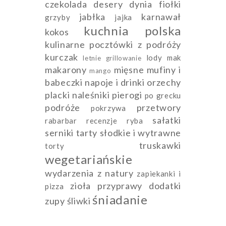
czekolada
desery
dynia
fiołki
jabłka
karnawał
grzyby
jajka
kuchnia polska
kokos
kulinarne pocztówki z podróży
kurczak
lody
mak
letnie grillowanie
makarony
mięsne
mufiny i
mango
babeczki
napoje i drinki
orzechy
placki naleśniki pierogi
po grecku
podróże
przetwory
pokrzywa
sałatki
rabarbar
recenzje
ryba
serniki
tarty słodkie i wytrawne
truskawki
torty
wegetariańskie
wydarzenia
z natury
zapiekanki i
zioła przyprawy dodatki
pizza
śniadanie
zupy
śliwki