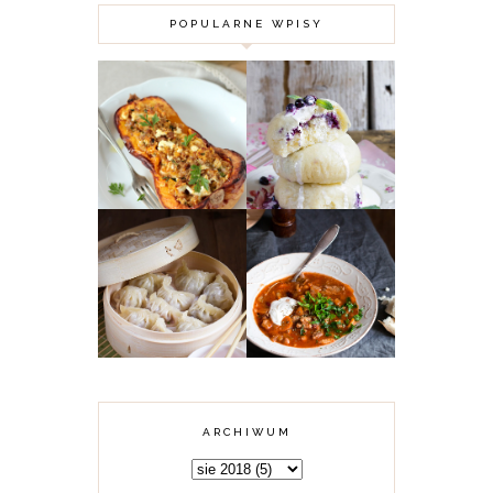
POPULARNE WPISY
DYNIA PIŻMOWA
FASZEROWANA
MIĘSEM
PAMPUCHY Z
MIELONYM,
JAGODAMI
KUSKUSEM I
FETĄ
KARMUSZKA -
CHIŃSKIE
ZUPA GULASZOWA
PIEROŻKI DIM
Z WARMII I
SUM Z MIĘSEM
MAZUR
ARCHIWUM