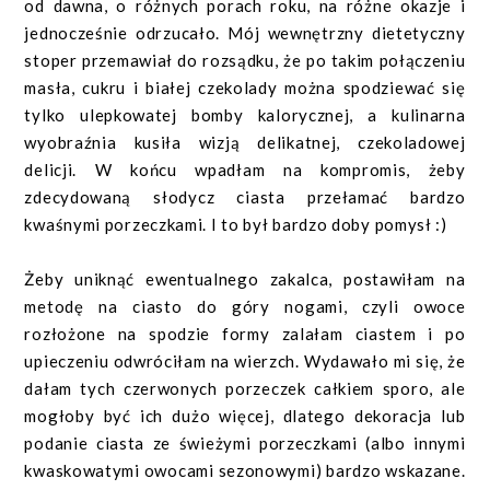
od dawna, o różnych porach roku, na różne okazje i
jednocześnie odrzucało. Mój wewnętrzny dietetyczny
stoper przemawiał do rozsądku, że po takim połączeniu
masła, cukru i białej czekolady można spodziewać się
tylko ulepkowatej bomby kalorycznej, a kulinarna
wyobraźnia kusiła wizją delikatnej, czekoladowej
delicji. W końcu wpadłam na kompromis, żeby
zdecydowaną słodycz ciasta przełamać bardzo
kwaśnymi porzeczkami. I to był bardzo doby pomysł :)
Żeby uniknąć ewentualnego zakalca, postawiłam na
metodę na ciasto do góry nogami, czyli owoce
rozłożone na spodzie formy zalałam ciastem i po
upieczeniu odwróciłam na wierzch. Wydawało mi się, że
dałam tych czerwonych porzeczek całkiem sporo, ale
mogłoby być ich dużo więcej, dlatego dekoracja lub
podanie ciasta ze świeżymi porzeczkami (albo innymi
kwaskowatymi owocami sezonowymi) bardzo wskazane.