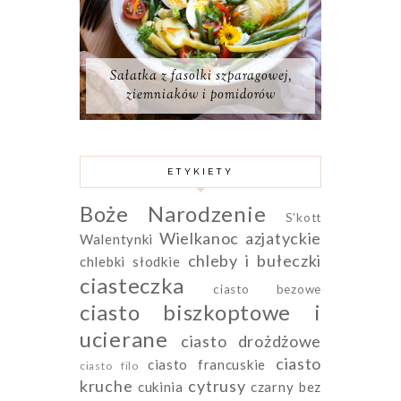
Sałatka z fasolki szparagowej,
ziemniaków i pomidorów
ETYKIETY
Boże Narodzenie
S'kott
Wielkanoc
azjatyckie
Walentynki
chleby i bułeczki
chlebki słodkie
ciasteczka
ciasto bezowe
ciasto biszkoptowe i
ucierane
ciasto drożdżowe
ciasto
ciasto francuskie
ciasto filo
kruche
cytrusy
cukinia
czarny bez