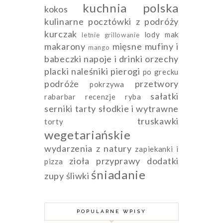
kuchnia polska
kokos
kulinarne pocztówki z podróży
kurczak
lody
mak
letnie grillowanie
makarony
mięsne
mufiny i
mango
babeczki
napoje i drinki
orzechy
placki naleśniki pierogi
po grecku
podróże
przetwory
pokrzywa
sałatki
rabarbar
recenzje
ryba
serniki
tarty słodkie i wytrawne
truskawki
torty
wegetariańskie
wydarzenia
z natury
zapiekanki i
zioła przyprawy dodatki
pizza
śniadanie
zupy
śliwki
POPULARNE WPISY