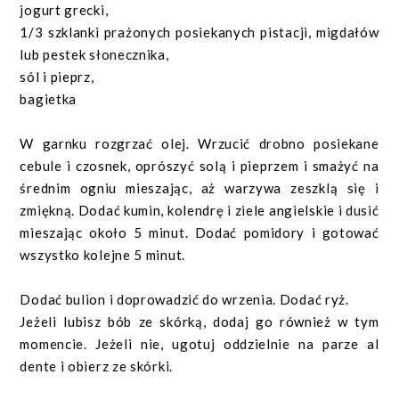
jogurt grecki,
1/3 szklanki prażonych posiekanych pistacji, migdałów
lub pestek słonecznika,
sól i pieprz,
bagietka
W garnku rozgrzać olej. Wrzucić drobno posiekane
cebule i czosnek, oprószyć solą i pieprzem i smażyć na
średnim ogniu mieszając, aż warzywa zeszklą się i
zmiękną. Dodać kumin, kolendrę i ziele angielskie i dusić
mieszając około 5 minut. Dodać pomidory i gotować
wszystko kolejne 5 minut.
Dodać bulion i doprowadzić do wrzenia. Dodać ryż.
Jeżeli lubisz bób ze skórką, dodaj go również w tym
momencie. Jeżeli nie, ugotuj oddzielnie na parze al
dente i obierz ze skórki.