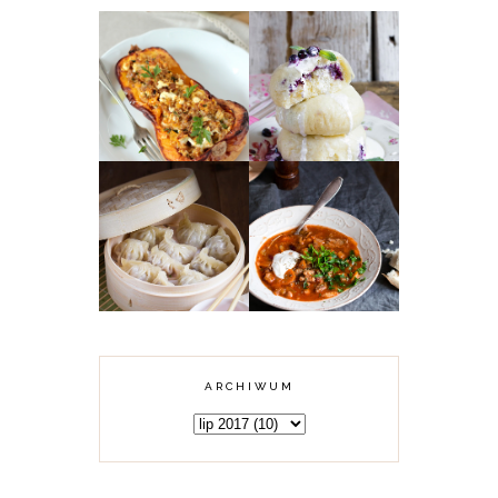
DYNIA PIŻMOWA
FASZEROWANA
MIĘSEM
PAMPUCHY Z
MIELONYM,
JAGODAMI
KUSKUSEM I
FETĄ
KARMUSZKA -
CHIŃSKIE
ZUPA GULASZOWA
PIEROŻKI DIM
Z WARMII I
SUM Z MIĘSEM
MAZUR
ARCHIWUM