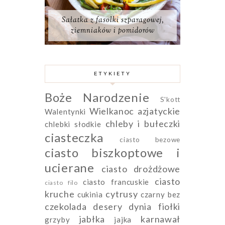
Sałatka z fasolki szparagowej,
ziemniaków i pomidorów
ETYKIETY
Boże Narodzenie
S'kott
Wielkanoc
azjatyckie
Walentynki
chleby i bułeczki
chlebki słodkie
ciasteczka
ciasto bezowe
ciasto biszkoptowe i
ucierane
ciasto drożdżowe
ciasto
ciasto francuskie
ciasto filo
kruche
cytrusy
cukinia
czarny bez
czekolada
desery
dynia
fiołki
jabłka
karnawał
grzyby
jajka