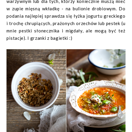
warzywnym lub dla tych, którzy koniecznie muszą mieć
w zupie mięsną wkładkę - na bulionie drobiowym. Do
podania najlepiej sprawdza się łyżka jogurtu greckiego
i trochę chrupiących, prażonych orzechów lub pestek (u
mnie pestki słonecznika i migdały, ale mogą być też
pistacje). I grzanki z bagietki :)