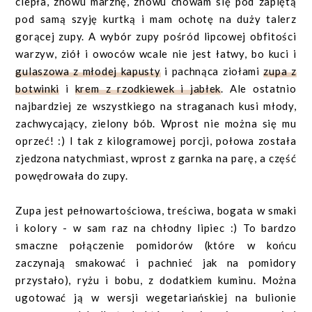
ciepła, znowu marznę, znowu chowam się pod zapiętą
pod samą szyję kurtką i mam ochotę na duży talerz
gorącej zupy. A wybór zupy pośród lipcowej obfitości
warzyw, ziół i owoców wcale nie jest łatwy, bo kuci i
gulaszowa z młodej kapusty
i pachnąca ziołami
zupa z
botwinki
i
krem z rzodkiewek i jabłek
. Ale ostatnio
najbardziej ze wszystkiego na straganach kusi młody,
zachwycający, zielony bób. Wprost nie można się mu
oprzeć! :) I tak z kilogramowej porcji, połowa została
zjedzona natychmiast, wprost z garnka na parę, a część
powędrowała do zupy.
Zupa jest pełnowartościowa, treściwa, bogata w smaki
i kolory - w sam raz na chłodny lipiec :) To bardzo
smaczne połączenie pomidorów (które w końcu
zaczynają smakować i pachnieć jak na pomidory
przystało), ryżu i bobu, z dodatkiem kuminu. Można
ugotować ją w wersji wegetariańskiej na bulionie