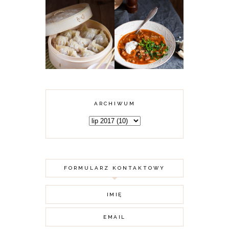
KARMUSZKA -
CHIŃSKIE
ZUPA GULASZOWA
PIEROŻKI DIM
Z WARMII I
SUM Z MIĘSEM
MAZUR
ARCHIWUM
FORMULARZ KONTAKTOWY