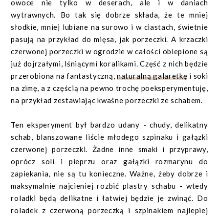
owoce nie tylko w deserach, ale i w daniach
wytrawnych. Bo tak się dobrze składa, że te mniej
słodkie, mniej lubiane na surowo i w ciastach, świetnie
pasują na przykład do mięsa, jak porzeczki. A krzaczki
czerwonej porzeczki w ogrodzie w całości oblepione są
już dojrzałymi, lśniącymi koralikami. Część z nich będzie
przerobiona na fantastyczną,
naturalną galaretkę
i soki
na zimę, a z częścią na pewno trochę poeksperymentuję,
na przykład zestawiając kwaśne porzeczki ze schabem.
Ten eksperyment był bardzo udany - chudy, delikatny
schab, blanszowane liście młodego szpinaku i gałązki
czerwonej porzeczki. Żadne inne smaki i przyprawy,
oprócz soli i pieprzu oraz gałązki rozmarynu do
zapiekania, nie są tu konieczne. Ważne, żeby dobrze i
maksymalnie najcieniej rozbić plastry schabu - wtedy
roladki będą delikatne i łatwiej będzie je zwinąć. Do
roladek z czerwoną porzeczką i szpinakiem najlepiej