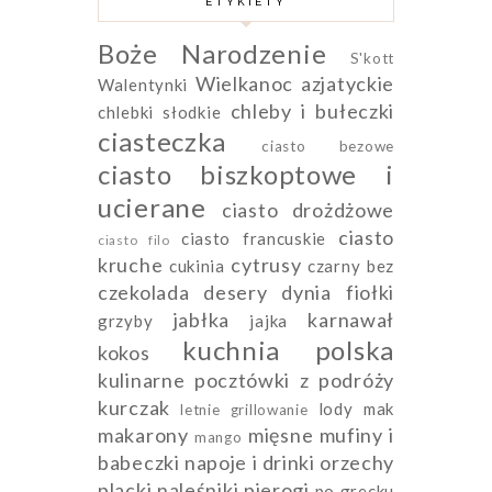
ETYKIETY
Boże Narodzenie
S'kott
Wielkanoc
azjatyckie
Walentynki
chleby i bułeczki
chlebki słodkie
ciasteczka
ciasto bezowe
ciasto biszkoptowe i
ucierane
ciasto drożdżowe
ciasto
ciasto francuskie
ciasto filo
kruche
cytrusy
cukinia
czarny bez
czekolada
desery
dynia
fiołki
jabłka
karnawał
grzyby
jajka
kuchnia polska
kokos
kulinarne pocztówki z podróży
kurczak
lody
mak
letnie grillowanie
makarony
mięsne
mufiny i
mango
babeczki
napoje i drinki
orzechy
placki naleśniki pierogi
po grecku