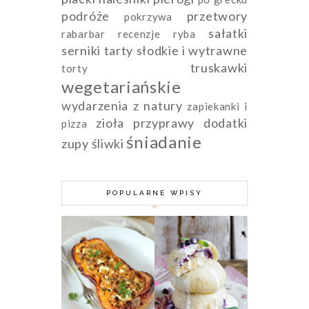
podróże
przetwory
pokrzywa
sałatki
rabarbar
recenzje
ryba
serniki
tarty słodkie i wytrawne
truskawki
torty
wegetariańskie
wydarzenia
z natury
zapiekanki i
zioła przyprawy dodatki
pizza
śniadanie
zupy
śliwki
POPULARNE WPISY
DYNIA PIŻMOWA
FASZEROWANA
MIĘSEM
PAMPUCHY Z
MIELONYM,
JAGODAMI
KUSKUSEM I
FETĄ