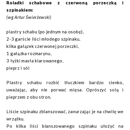
Roladki schabowe z czerwoną porzeczką i
szpinakiem:
(wg Artur Świerżewski)
plastry schabu (po jednym na osobę),
2-3 garście liści młodego szpinaku,
kilka gałązek czerwonej porzeczki,
1 gałązka rozmarynu,
3 łyżki masła klarowanego,
pieprz i sól
Plastry schabu rozbić tłuczkiem bardzo cienko,
uważając, aby nie porwać mięsa. Oprószyć solą i
pieprzem z obu stron.
Liście szpinaku zblanszować, zanurzając je na chwilę we
wrzątku.
Po kilka liści blanszowanego szpinaku ułożyć na