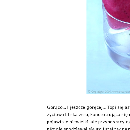
Gorąco... I jeszcze goręcej... Topi się 
życiowa bliska zeru, koncentrująca si
pojawi się niewielki, ale przynoszący 
nikt nie spodziewał się go tutaj tak na