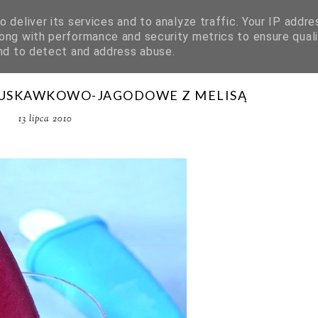
 deliver its services and to analyze traffic. Your IP addre
ong with performance and security metrics to ensure quali
and to detect and address abuse.
USKAWKOWO-JAGODOWE Z MELISĄ
13 lipca 2010