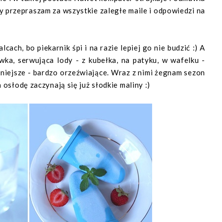
ry przepraszam za wszystkie zaległe maile i odpowiedzi na
ach, bo piekarnik śpi i na razie lepiej go nie budzić :) A
ka, serwująca lody - z kubełka, na patyku, w wafelku -
żniejsze - bardzo orzeźwiające. Wraz z nimi żegnam sezon
 osłodę zaczynają się już słodkie maliny :)