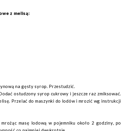
we z melisą:
ynową na gęsty syrop. Przestudzić.
Dodać ostudzony syrop cukrowy i jeszcze raz zmiksować.
isę. Przelać do maszynki do lodów i mrozić wg instrukcji
- mrożąc masę lodową w pojemniku około 2 godziny, po
zynność co najmniej dwukrotnie.