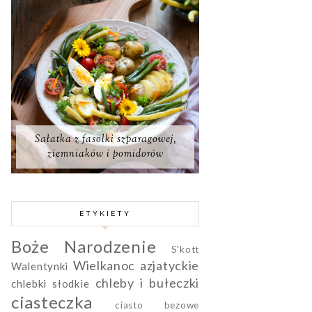
Sałatka z fasolki szparagowej,
ziemniaków i pomidorów
ETYKIETY
Boże Narodzenie
S'kott
Wielkanoc
azjatyckie
Walentynki
chleby i bułeczki
chlebki słodkie
ciasteczka
ciasto bezowe