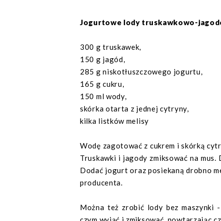
Jogurtowe lody truskawkowo-jagodo
300 g truskawek,
150 g jagód,
285 g niskotłuszczowego jogurtu,
165 g cukru,
150 ml wody,
skórka otarta z jednej cytryny,
kilka listków melisy
Wodę zagotować z cukrem i skórką cytr
Truskawki i jagody zmiksować na mus. 
Dodać jogurt oraz posiekaną drobno mel
producenta.
Można też zrobić lody bez maszynki 
czym wyjąć i zmiksować, powtarzając c