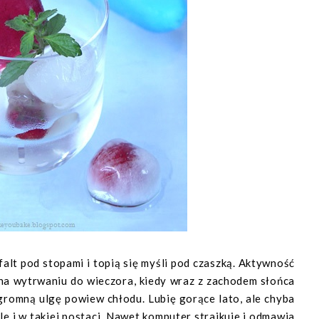
asfalt pod stopami i topią się myśli pod czaszką. Aktywność
ę na wytrwaniu do wieczora, kiedy wraz z zachodem słońca
ogromną ulgę powiew chłodu. Lubię gorące lato, ale chyba
gle i w takiej postaci. Nawet komputer strajkuje i odmawia