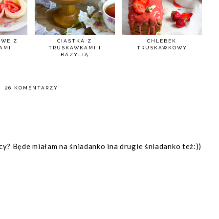
OWE Z
CIASTKA Z
CHLEBEK
AMI
TRUSKAWKAMI I
TRUSKAWKOWY
BAZYLIĄ
26 KOMENTARZY
y? Będe miałam na śniadanko ina drugie śniadanko też:))