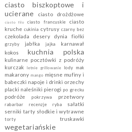
ciasto biszkoptowe i
ucierane
ciasto drożdżowe
ciasto
ciasto francuskie
ciasto filo
kruche
cytrusy
cukinia
czarny bez
czekolada
desery
dynia
fiołki
jabłka
karnawał
grzyby
jajka
kuchnia polska
kokos
kulinarne pocztówki z podróży
kurczak
lody
mak
letnie grillowanie
makarony
mięsne
mufiny i
mango
babeczki
napoje i drinki
orzechy
placki naleśniki pierogi
po grecku
podróże
przetwory
pokrzywa
sałatki
rabarbar
recenzje
ryba
serniki
tarty słodkie i wytrawne
truskawki
torty
wegetariańskie