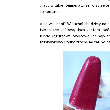
pracy w takiej temperaturze, więc z gó
komentarze.
A co w kuchni? W kuchni chodzimy na palc
tymczasem królową lipca została lodów
lekkie, jogurtowe, owocowe i co najwa
truskawkowy i tylko trochę mi żal, bo na