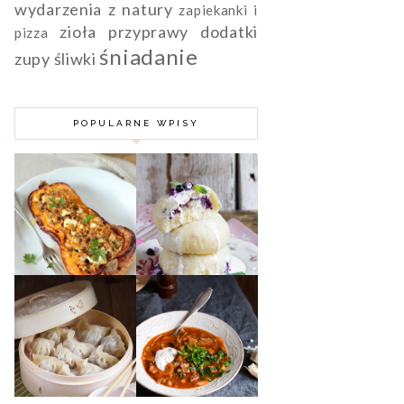
wydarzenia
z natury
zapiekanki i
zioła przyprawy dodatki
pizza
śniadanie
zupy
śliwki
POPULARNE WPISY
DYNIA PIŻMOWA
FASZEROWANA
MIĘSEM
PAMPUCHY Z
MIELONYM,
JAGODAMI
KUSKUSEM I
FETĄ
KARMUSZKA -
CHIŃSKIE
ZUPA GULASZOWA
PIEROŻKI DIM
Z WARMII I
SUM Z MIĘSEM
MAZUR