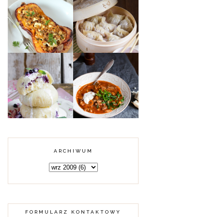
DYNIA PIŻMOWA
FASZEROWANA
CHIŃSKIE
MIĘSEM
PIEROŻKI DIM
MIELONYM,
SUM Z MIĘSEM
KUSKUSEM I
FETĄ
KARMUSZKA -
PAMPUCHY Z
ZUPA GULASZOWA
JAGODAMI
Z WARMII I
MAZUR
ARCHIWUM
FORMULARZ KONTAKTOWY