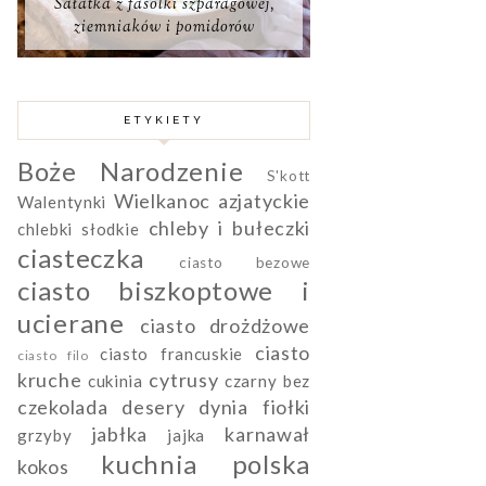
Sałatka z fasolki szparagowej,
ziemniaków i pomidorów
ETYKIETY
Boże Narodzenie
S'kott
Wielkanoc
azjatyckie
Walentynki
chleby i bułeczki
chlebki słodkie
ciasteczka
ciasto bezowe
ciasto biszkoptowe i
ucierane
ciasto drożdżowe
ciasto
ciasto francuskie
ciasto filo
kruche
cytrusy
cukinia
czarny bez
czekolada
desery
dynia
fiołki
jabłka
karnawał
grzyby
jajka
kuchnia polska
kokos