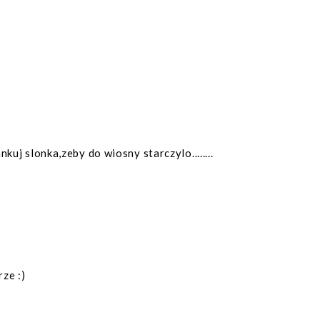
uj slonka,zeby do wiosny starczylo........
ze :)