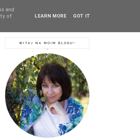
ss and
ty of
LEARN MORE
GOT IT
SZUKAJ
BLOG
PODRÓŻE
WITAJ NA MOIM BLOGU!