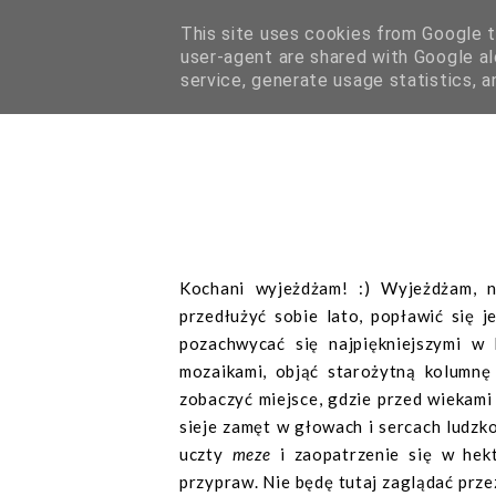
This site uses cookies from Google to
user-agent are shared with Google al
HOME
O MNIE
WSPÓŁPRACA
service, generate usage statistics, 
Kochani wyjeżdżam! :) Wyjeżdżam, n
przedłużyć sobie lato, popławić się j
pozachwycać się najpiękniejszymi w
mozaikami, objąć starożytną kolumnę 
zobaczyć miejsce, gdzie przed wiekami 
sieje zamęt w głowach i sercach ludzk
uczty
meze
i zaopatrzenie się w hekt
przypraw. Nie będę tutaj zaglądać prze