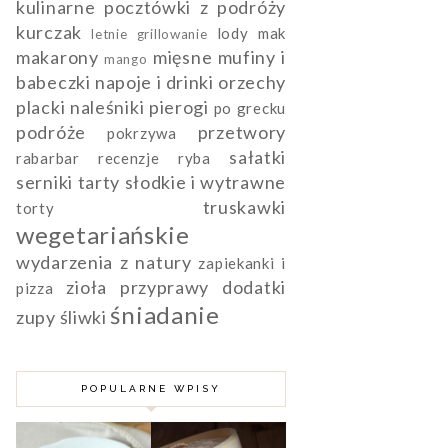
kulinarne pocztówki z podróży
kurczak
lody
mak
letnie grillowanie
makarony
mięsne
mufiny i
mango
babeczki
napoje i drinki
orzechy
placki naleśniki pierogi
po grecku
podróże
przetwory
pokrzywa
sałatki
rabarbar
recenzje
ryba
serniki
tarty słodkie i wytrawne
truskawki
torty
wegetariańskie
wydarzenia
z natury
zapiekanki i
zioła przyprawy dodatki
pizza
śniadanie
zupy
śliwki
POPULARNE WPISY