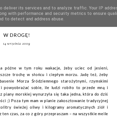
 deliver its services and to analyze traffic. Your IP addre
ong with performance and security metrics to ensure quali
and to detect and address abuse.
W DROGĘ!
14 września 2009
a późne w tym roku wakacje, żeby uciec od jesieni,
eszcze trochę w słońcu i ciepłym morzu. Jadę też, żeby
 basenie Morza Śródziemnego starożytnymi, rzymskimi
i powyobrażać sobie, ile ludzi robiło to przede mną i
z piany morskiej wynurzyła się taka jedna, która do dziś
ości ;) Poza tym mam w planie zakosztowanie tradycyjnej
olitry świeżej oliwy i kilogramy aromatycznych ziół i
z ten czas, za co z góry przepraszam – na wszystkie meile