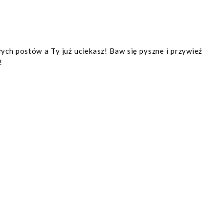
łych postów a Ty już uciekasz! Baw się pyszne i przywieź
!