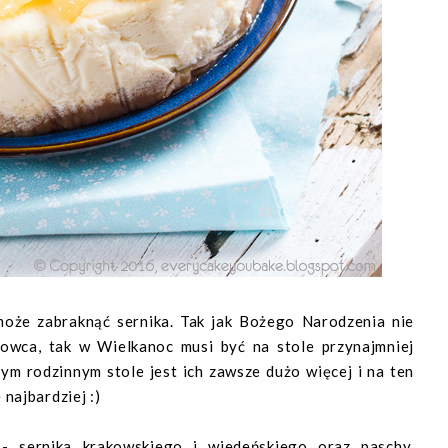
może zabraknąć sernika. Tak jak Bożego Narodzenia nie
wca, tak w Wielkanoc musi być na stole przynajmniej
szym rodzinnym stole jest ich zawsze dużo więcej i na ten
najbardziej :)
- sernika krakowskiego i wiedeńskiego oraz paschy,