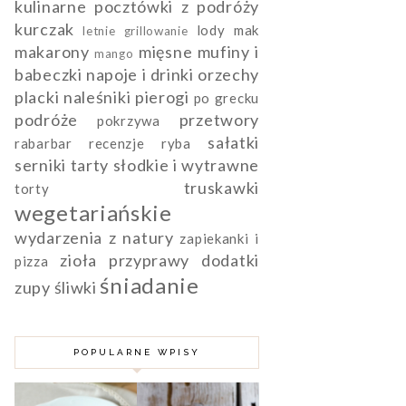
kulinarne pocztówki z podróży
kurczak
lody
mak
letnie grillowanie
makarony
mięsne
mufiny i
mango
babeczki
napoje i drinki
orzechy
placki naleśniki pierogi
po grecku
podróże
przetwory
pokrzywa
sałatki
rabarbar
recenzje
ryba
serniki
tarty słodkie i wytrawne
truskawki
torty
wegetariańskie
wydarzenia
z natury
zapiekanki i
zioła przyprawy dodatki
pizza
śniadanie
zupy
śliwki
POPULARNE WPISY