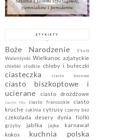
Sałatka z fasolki szparagowej,
ziemniaków i pomidorów
ETYKIETY
Boże Narodzenie
S'kott
Wielkanoc
azjatyckie
Walentynki
chleby i bułeczki
chlebki słodkie
ciasteczka
ciasto bezowe
ciasto biszkoptowe i
ucierane
ciasto drożdżowe
ciasto
ciasto francuskie
ciasto filo
kruche
cytrusy
cukinia
czarny bez
czekolada
desery
dynia
fiołki
jabłka
karnawał
grzyby
jajka
kuchnia polska
kokos