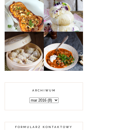
DYNIA PIŻMOWA
FASZEROWANA
MIĘSEM
PAMPUCHY Z
MIELONYM,
JAGODAMI
KUSKUSEM I
FETĄ
KARMUSZKA -
CHIŃSKIE
ZUPA GULASZOWA
PIEROŻKI DIM
Z WARMII I
SUM Z MIĘSEM
MAZUR
ARCHIWUM
FORMULARZ KONTAKTOWY