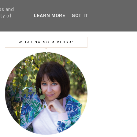
ss and
ty of
LEARN MORE
GOT IT
SZUKAJ
BLOG
PODRÓŻE
WITAJ NA MOIM BLOGU!