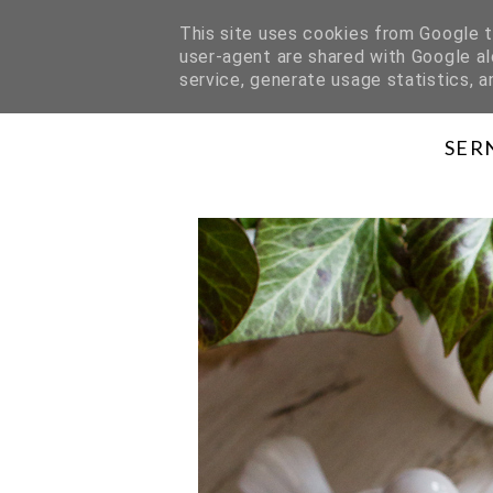
This site uses cookies from Google to
user-agent are shared with Google al
HOME
O MNIE
WSPÓŁPRACA
service, generate usage statistics, 
SER