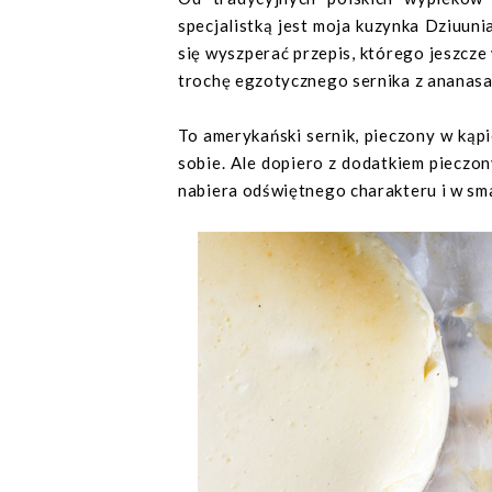
specjalistką jest moja kuzynka Dziuuni
się wyszperać przepis, którego jeszcze
trochę egzotycznego sernika z ananasa
To amerykański sernik, pieczony w kąp
sobie. Ale dopiero z dodatkiem piecz
nabiera odświętnego charakteru i w sma