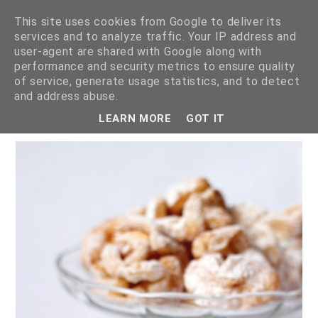
This site uses cookies from Google to deliver its
services and to analyze traffic. Your IP address and
user-agent are shared with Google along with
performance and security metrics to ensure quality
of service, generate usage statistics, and to detect
KULE ŚNIEGOWE (SCHNEEBALLEN)
and address abuse.
LEARN MORE
GOT IT
6 lutego 2011