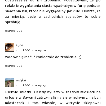
odstraszyłaś od ich zrobienia. Podejrzewam, że po
relaksie wygniatania ciasta wpadłabym w furię podczas
smażenia kul, które nie wyglądałby jak kule. Dobrze, że
za miesiąc będę u zachodnich sąsiadów to sobie
spróbuję.
ODPOWIEDZ
Izaa
7 LUTEGO 2011 09:00
wooow piękne!!!! koniecznie do zrobienia...;)
ODPOWIEDZ
majka
7 LUTEGO 2011 09:23
Pieknie sniezki :) Kiedy bylismy w zeszlym miesiacu na
urlopie w Bawarii zatrzymalismy sie w jednym z malych
miasteczek i tam wlasnie, w witrynie sklepowej