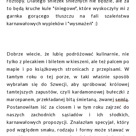
roztopy. Dlatego śnieżek śnieżnych nie będzie, ale za
to będą kruche kule "śniegowe", które wyskoczyły mi z
garnka gorącego tłuszczu na fali szaleństwa
karnawałowych wypieków i "wysmażeń" :)
Dobrze wiecie, że lubię podróżować kulinarnie, nie
tylko z plecakiem i biletem w kieszeni, ale też palcem po
mapie i po książkowych stronicach z przepisami. W
tamtym roku o tej porze, w taki właśnie sposób
wybrałam się do Szwecji, aby spróbować królowej
tamtejszych zapustów, czyli kardamonowej bułeczki z
marcepanem, przekładanej bitą śmietaną, zwanej
semlą
.
Postanowiłam iść za ciosem i w tym roku zajrzeć do
naszych zachodnich sąsiadów i ich słodkich,
karnawałowych propozycji. Znalazłam specyjał, który
pod względem smaku, rodzaju i formy może stawać w