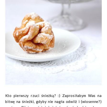
Kto pierwszy rzuci śnieżką? :) Zaprosiłabym Was na
bitwę na śnieżki, gdyby nie nagła odwilż i (wiosenne?)