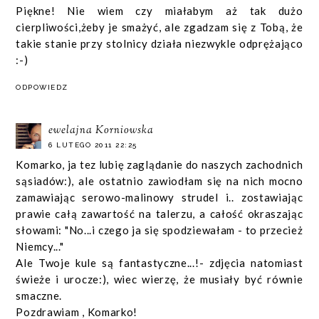
Piękne! Nie wiem czy miałabym aż tak dużo
cierpliwości,żeby je smażyć, ale zgadzam się z Tobą, że
takie stanie przy stolnicy działa niezwykle odprężająco
:-)
ODPOWIEDZ
ewelajna Korniowska
6 LUTEGO 2011 22:25
Komarko, ja tez lubię zaglądanie do naszych zachodnich
sąsiadów:), ale ostatnio zawiodłam się na nich mocno
zamawiając serowo-malinowy strudel i.. zostawiając
prawie całą zawartość na talerzu, a całość okraszając
słowami: "No...i czego ja się spodziewałam - to przecież
Niemcy..."
Ale Twoje kule są fantastyczne...!- zdjęcia natomiast
świeże i urocze:), wiec wierzę, że musiały być równie
smaczne.
Pozdrawiam , Komarko!