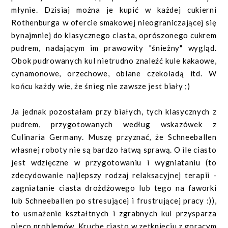
młynie. Dzisiaj można je kupić w każdej cukierni
Rothenburga w ofercie smakowej nieograniczającej się
bynajmniej do klasycznego ciasta, oprószonego cukrem
pudrem, nadającym im prawowity "śnieżny" wygląd.
Obok pudrowanych kul nietrudno znaleźć kule kakaowe,
cynamonowe, orzechowe, oblane czekoladą itd. W
końcu każdy wie, że śnieg nie zawsze jest biały ;)
Ja jednak pozostałam przy białych, tych klasycznych z
pudrem, przygotowanych według wskazówek z
Culinaria Germany. Muszę przyznać, że Schneeballen
własnej roboty nie są bardzo łatwą sprawą. O ile ciasto
jest wdzięczne w przygotowaniu i wygniataniu (to
zdecydowanie najlepszy rodzaj relaksacyjnej terapii -
zagniatanie ciasta drożdżowego lub tego na faworki
lub Schneeballen po stresującej i frustrującej pracy :)),
to usmażenie kształtnych i zgrabnych kul przysparza
nieco problemów. Kruche ciasto w zetknięciu z gorącym