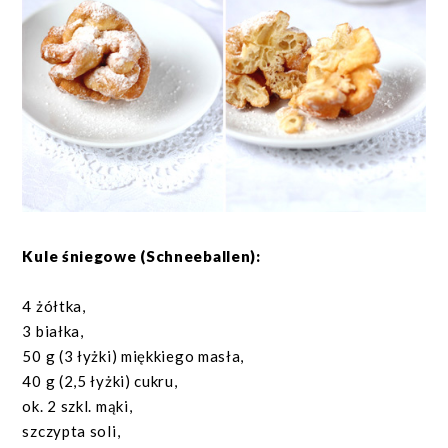
Kule śniegowe (Schneeballen):
4 żółtka,
3 białka,
50 g (3 łyżki) miękkiego masła,
40 g (2,5 łyżki) cukru,
ok. 2 szkl. mąki,
szczypta soli,