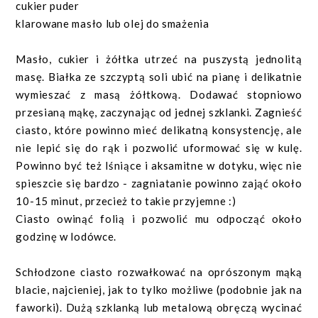
cukier puder
klarowane masło lub olej do smażenia
Masło, cukier i żółtka utrzeć na puszystą jednolitą
masę. Białka ze szczyptą soli ubić na pianę i delikatnie
wymieszać z masą żółtkową. Dodawać stopniowo
przesianą mąkę, zaczynając od jednej szklanki. Zagnieść
ciasto, które powinno mieć delikatną konsystencję, ale
nie lepić się do rąk i pozwolić uformować się w kulę.
Powinno być też lśniące i aksamitne w dotyku, więc nie
spieszcie się bardzo - zagniatanie powinno zająć około
10-15 minut, przecież to takie przyjemne :)
Ciasto owinąć folią i pozwolić mu odpocząć około
godzinę w lodówce.
Schłodzone ciasto rozwałkować na oprószonym mąką
blacie, najcieniej, jak to tylko możliwe (podobnie jak na
faworki). Dużą szklanką lub metalową obręczą wycinać